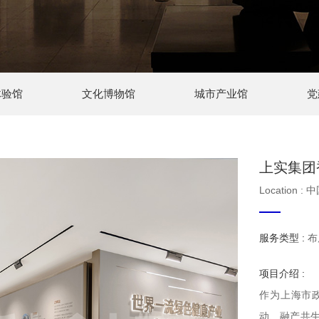
体验馆
文化博物馆
城市产业馆
党
上实集团
Location : 
服务类型 :
布
项目介绍 :
作为上海市
动、融产共